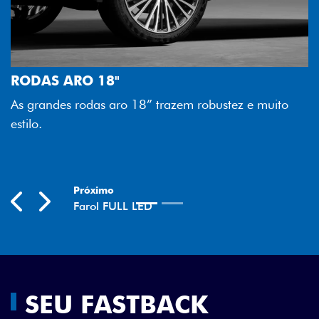
FAROL 
Tecnolog
AS ARO 18"
melhor l
randes rodas aro 18” trazem robustez e muito
economia
.
Previo
N
evious
Next
SEU FASTBACK