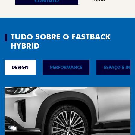
CONTATO
TUDO SOBRE O FASTBACK
HYBRID
DESIGN
PERFORMANCE
ESPAÇO E INT