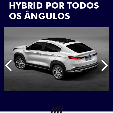
HYBRID POR TODOS
OS ÂNGULOS
Anterior
Próx