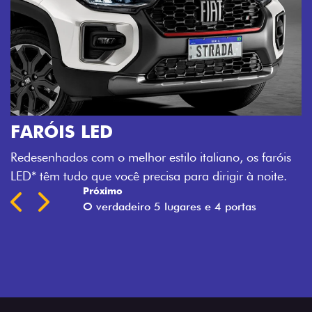
aróis
ite.