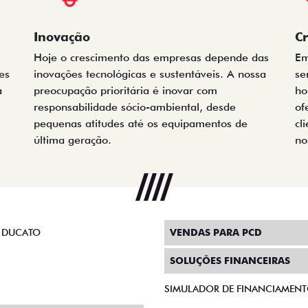
Inovação
C
Hoje o crescimento das empresas depende das
Em
es
inovações tecnológicas e sustentáveis. A nossa
se
a
preocupação prioritária é inovar com
ho
responsabilidade sócio-ambiental, desde
of
pequenas atitudes até os equipamentos de
cl
última geração.
no
 DUCATO
VENDAS PARA PCD
SOLUÇÕES FINANCEIRAS
SIMULADOR DE FINANCIAMEN