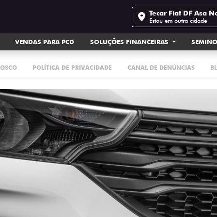
Tecar Fiat DF Asa N
Estou em outra cidade
VENDAS PARA PCD
SOLUÇÕES FINANCEIRAS
SEMIN
NOSCO
POLÍTICA DE PRIVACIDADE
CANAL DE DENÚNCIAS
B