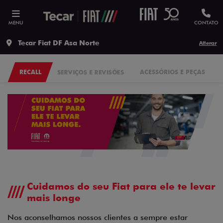
MENU
CONTATO
Tecar Fiat DF Asa Norte
Alterar
RECALL
SERVIÇOS E REVISÕES
ACESSÓRIOS E PEÇAS
Cuidamos do seu Fiat para ele te levar
mais longe
Nos aconselhamos nossos clientes a sempre estar