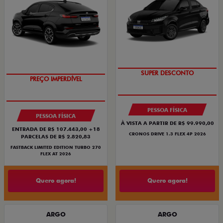
BÔNUS DE ATÉ R$ 14 MIL
COM USADO NA TROCA
PESSOA FÍSICA
PESSOA FÍSICA
À VISTA A PARTIR DE R$ 99.990,00
ENTRADA DE R$ 107.443,00 +18
CRONOS DRIVE 1.3 FLEX 4P 2026
PARCELAS DE R$ 2.820,83
FASTBACK LIMITED EDITION TURBO 270
FLEX AT 2026
Quero agora!
Quero agora!
ARGO
ARGO