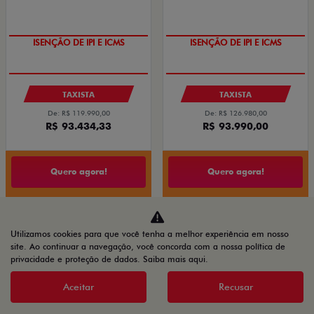
ISENÇÃO DE IPI E ICMS
ISENÇÃO DE IPI E ICMS
TAXISTA
TAXISTA
De: R$ 119.990,00
De: R$ 126.980,00
R$ 93.434,33
R$ 93.990,00
Quero agora!
Quero agora!
CRONOS
NOVA FIORINO
Utilizamos cookies para que você tenha a melhor experiência em nosso
OFERTA VENDAS DIRETAS
A PARTIR DE
site. Ao continuar a navegação, você concorda com a nossa política de
privacidade e proteção de dados.
Saiba mais aqui
.
Aceitar
Recusar