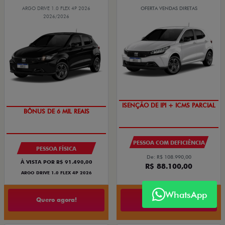
ARGO DRIVE 1.0 FLEX 4P 2026
OFERTA VENDAS DIRETAS
2026/2026
ISENÇÃO DE IPI + ICMS PARCIAL
TAXA ZERO
PESSOA COM DEFICIÊNCIA
PESSOA FÍSICA
De: R$ 108.990,00
À VISTA POR R$ 91.490,00
R$ 88.100,00
ARGO DRIVE 1.0 FLEX 4P 2026
WhatsApp
Quero agora!
Quero agora!