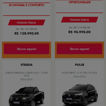
COM USADO NA TROCA
COM USADO NA TROCA
PESSOA FÍSICA
PESSOA FÍSICA
De: R$ 115.980,00
De: R$ 144.780,00
R$ 96.990,00
R$ 128.990,00
Quero agora!
Quero agora!
STRADA
PULSE
STRADA FREEDOM CABINE PLUS 1.3 FLEX
PULSE DRIVE 1.3 AT FLEX 4P 2026
2026
2026/2026
2026/2026