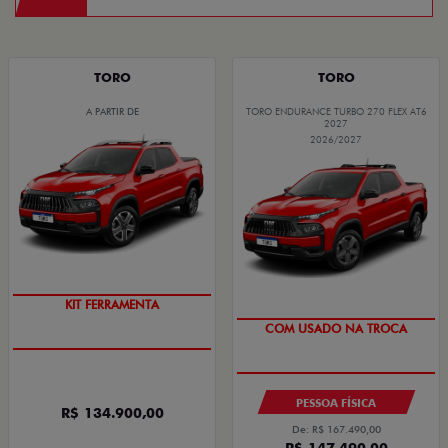
TORO
TORO
A PARTIR DE
TORO ENDURANCE TURBO 270 FLEX AT6
2027
2026/2027
CÂMBIO AT DE 6 VELOCIDADES
OPORTUNIDADE
PESSOA FÍSICA
R$ 134.900,00
De: R$ 167.490,00
R$ 147.490,00