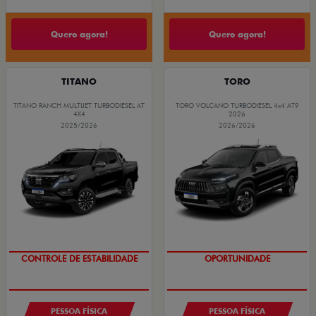
Quero agora!
Quero agora!
TITANO
TORO
TITANO RANCH MULTIJET TURBODIESEL AT
TORO VOLCANO TURBODIESEL 4x4 AT9
4X4
2026
2025/2026
2026/2026
COM USADO NA TROCA
COM USADO NA TROCA
PESSOA FÍSICA
PESSOA FÍSICA