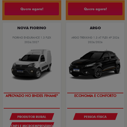
Quero agora!
Quero agora!
NOVA FIORINO
ARGO
FIORINO ENDURANCE 1.3 FLEX
ARGO TREKKING 1.3 AT FLEX 4P 2026
2026/2027
2026/2026
APROVADO NO BNDES FINAME*
COM USADO NA TROCA
PRODUTOR RURAL
PESSOA FÍSICA
CNPJ E MICROEMPRESÁRIO