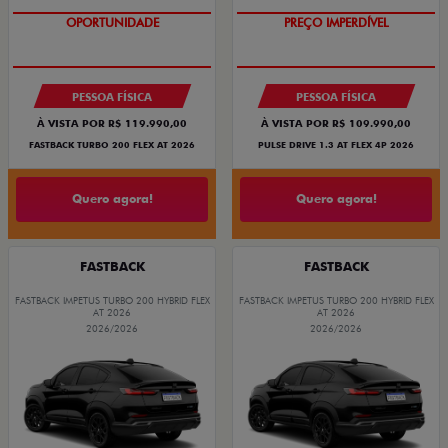
OPORTUNIDADE
O SUV AUTOMÁTICO MAIS
BARATO DO BRASIL
PESSOA FÍSICA
PESSOA FÍSICA
À VISTA POR R$ 119.990,00
À VISTA POR R$ 109.990,00
FASTBACK TURBO 200 FLEX AT 2026
PULSE DRIVE 1.3 AT FLEX 4P 2026
Quero agora!
Quero agora!
FASTBACK
FASTBACK
FASTBACK IMPETUS TURBO 200 HYBRID FLEX
FASTBACK IMPETUS TURBO 200 HYBRID FLEX
AT 2026
AT 2026
2026/2026
2026/2026