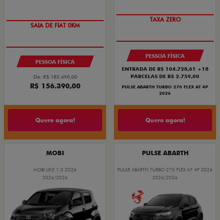
SAIA DE FIAT 0KM
PREÇO IMPERDÍVEL
PESSOA FÍSICA
PESSOA FÍSICA
ENTRADA DE R$ 104.728,61 +18
PARCELAS DE R$ 2.759,00
De: R$ 183.490,00
R$ 156.390,00
PULSE ABARTH TURBO 270 FLEX AT 4P
2026
Quero agora!
Quero agora!
MOBI
PULSE ABARTH
MOBI LIKE 1.0 2026
PULSE ABARTH TURBO 270 FLEX AT 4P 2026
2026/2026
2026/2026