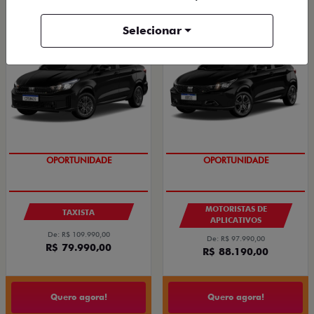
CRONOS DRIVE 1.0 FLEX 4P 2027
ARGO DRIVE 1.0 FLEX 4P 2026
Selecionar
2026/2027
2026/2026
OPORTUNIDADE
OPORTUNIDADE
MOTORISTAS DE
TAXISTA
APLICATIVOS
De: R$ 109.990,00
De: R$ 97.990,00
R$ 79.990,00
R$ 88.190,00
Quero agora!
Quero agora!