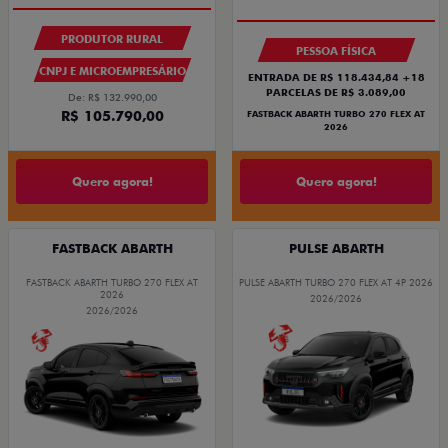
PRODUTOR RURAL
PESSOA FÍSICA
CNPJ E MICROEMPRESÁRIO
ENTRADA DE R$ 118.434,84 +18
PARCELAS DE R$ 3.089,00
De: R$ 132.990,00
R$ 105.790,00
FASTBACK ABARTH TURBO 270 FLEX AT
2026
Quero agora!
Quero agora!
FASTBACK ABARTH
PULSE ABARTH
FASTBACK ABARTH TURBO 270 FLEX AT
PULSE ABARTH TURBO 270 FLEX AT 4P 2026
2026
2026/2026
2026/2026