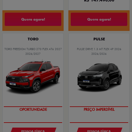
Quero agora!
Quero agora!
TORO
PULSE
TORO FREEDOM TURBO 270 FLEX AT6 2027
PULSE DRIVE 1.3 MT FLEX 4P 2026
2026/2027
2026/2026
SUPERVALORIZAÇÃO DO USADO
OPORTUNIDADE
PESSOA FÍSICA
PESSOA FÍSICA