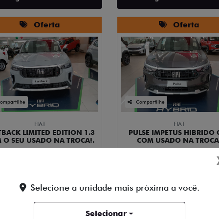
Oferta
Oferta
ompartilhe
Compartilhe
FIAT
FIAT
TBACK LIMITED EDITION 1.3
PULSE IMPETUS HIBRIDO 
 O SEU USADO NA TROCA!.
COM USADO NA TROCA
Tecar Fiat DF Asa Norte
Tecar Fiat DF Asa Norte
de R$ 174.480,00
de R$ 148.980,00
Selecione a unidade mais próxima a você.
or R$ 146.500,00
por R$ 136.990,
Selecionar