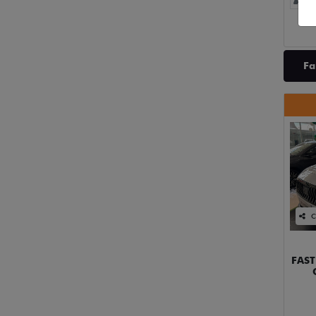
0 
Fa
C
FAST