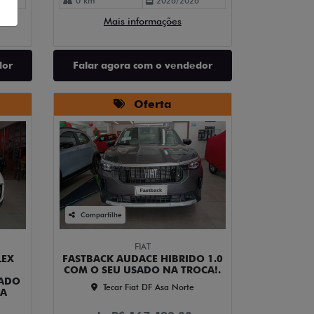
0 km
2026/2026
Mais informações
dor
Falar agora com o vendedor
Oferta
Compartilhe
FIAT
LEX
FASTBACK AUDACE HIBRIDO 1.0
COM O SEU USADO NA TROCA!.
SADO
Tecar Fiat DF Asa Norte
RA