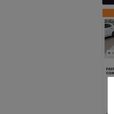
C
FAS
COM
p