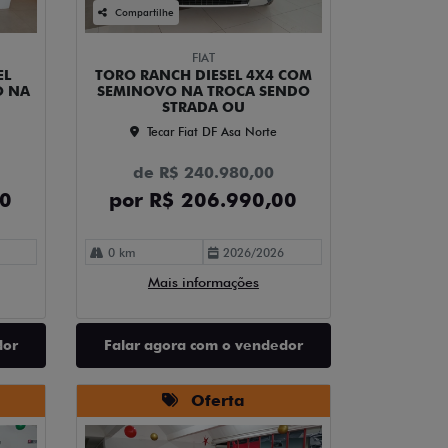
Compartilhe
FIAT
EL
TORO RANCH DIESEL 4X4 COM
O NA
SEMINOVO NA TROCA SENDO
STRADA OU
Tecar Fiat DF Asa Norte
de R$ 240.980,00
00
por R$ 206.990,00
0 km
2026/2026
Mais informações
dor
Falar agora com o vendedor
Oferta