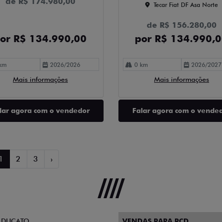
de R$ 174.980,00
Tecar Fiat DF Asa Norte
de R$ 156.280,00
or R$ 134.990,00
por R$ 134.990,
km
2026/2026
0 km
2026/2027
Mais informações
Mais informações
lar agora com o vendedor
Falar agora com o vende
1
2
3
›
 DUCATO
VENDAS PARA PCD