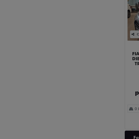
C
FI
DI
T
p
0 
Fa