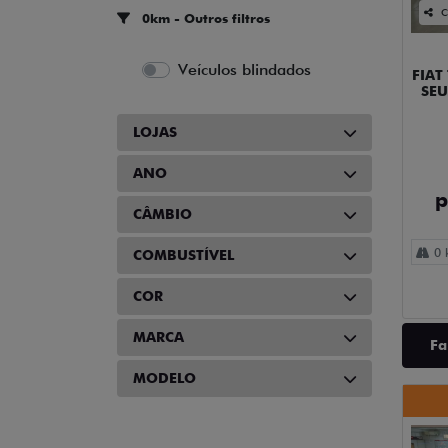
C
0km - Outros filtros
Veículos blindados
FIAT
SE
LOJAS
ANO
p
CÂMBIO
0 
COMBUSTÍVEL
COR
MARCA
Fa
MODELO