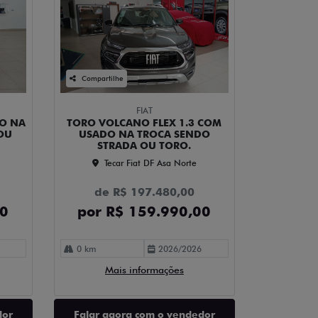
Compartilhe
FIAT
DO NA
TORO VOLCANO FLEX 1.3 COM
 OU
USADO NA TROCA SENDO
STRADA OU TORO.
Tecar Fiat DF Asa Norte
de R$ 197.480,00
00
por R$ 159.990,00
0 km
2026/2026
Mais informações
dor
Falar agora com o vendedor