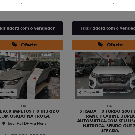
km
2025/2026
0 km
2026/2026
Mais informações
Mais informações
lar agora com o vendedor
Falar agora com o vende
Oferta
Oferta
ompartilhe
Compartilhe
FIAT
FIAT
BACK IMPETUS 1.0 HIBRIDO
STRADA 1.0 TURBO 200 F
COM USADO NA TROCA.
RANCH CABINE DUPLA
AUTOMATICA.COM SEU U
Tecar Fiat DF Asa Norte
NATROCA, SENDO OUT
STRADA.