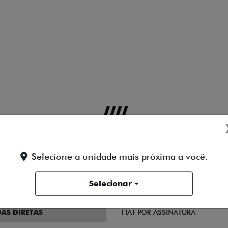
 DUCATO
VENDAS PARA PCD
Selecione a unidade mais próxima a você.
SOLUÇÕES FINANCEIRAS
Selecionar
SIMULADOR DE FINANCIAMEN
AS DIRETAS
FIAT POR ASSINATURA