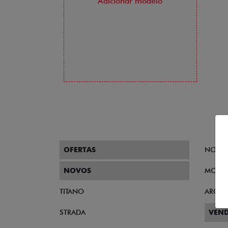
Adicionar modelo
OFERTAS
NOVO
NOVOS
MOBI
TITANO
ARGO
STRADA
VEND