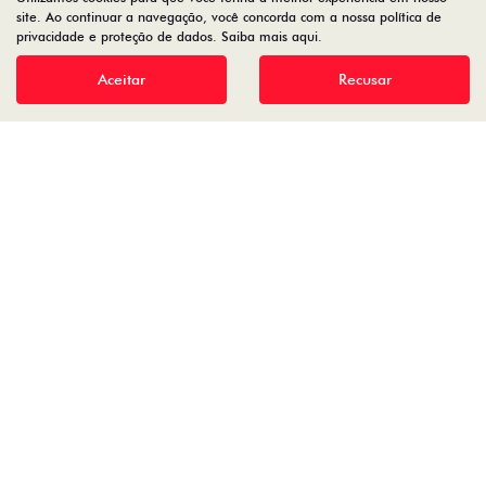
site. Ao continuar a navegação, você concorda com a nossa política de
07.757.357/0002-49
privacidade e proteção de dados.
Saiba mais aqui
.
Aceitar
Recusar
Desenvolvido pela DEALERSPACE ® Direitos Reservados.