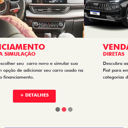
TITANO
STRADA
TORO
FASTBACK HYBRID
PULSE
FASTBACK
CRONOS
NOVA FIORINO
SCUDO