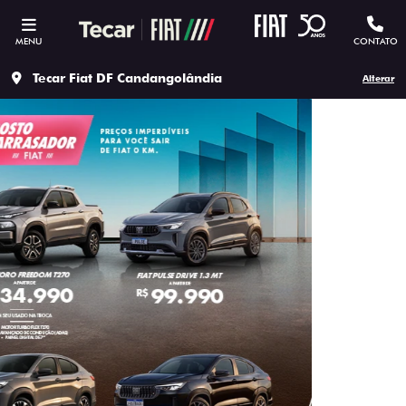
MENU
CONTATO
Tecar Fiat DF Candangolândia
Alterar
templates.template-01.components.carousel.texts.contro
temp