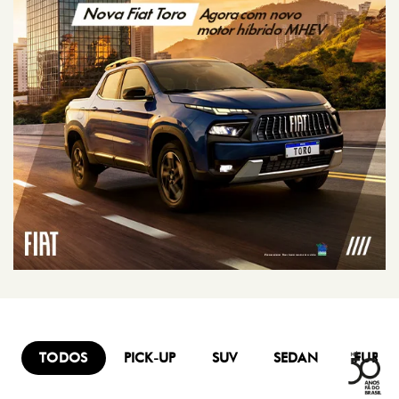
(61) 3878-2900
WHATSAPP
(61) 99120-1486
HORÁRIOS DE FUNCIONAMENTO
SHOWROOM
De segunda a sexta-feira, das 08h às 18h
Sábado, das 08h às 16h
PÓS-VENDAS
De segunda a sexta-feira, das 07h30 às 18h
Sábado: fechado
Mais informações sobre essa loja