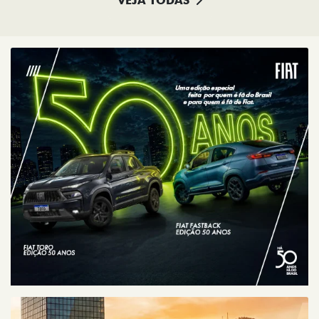
ESPERAMOS
POR VOCÊ
TECAR FIAT DF CANDANGOLÂNDIA
Tecar Fiat DF
Candangolândia
Setor de Postos e Motéis Sul I, Quadra 2, Conj. E, Lote 6 -
Candangolândia
Brasília - Distrito Federal
Como chegar
TELEFONE
FIXO