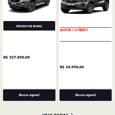
Preferência de contato:
Whatsapp
Telefone
Email
Li e aceito a
Política de Privacidade
e concordo em
receber comunicações da concessionária.
Entrar em contato